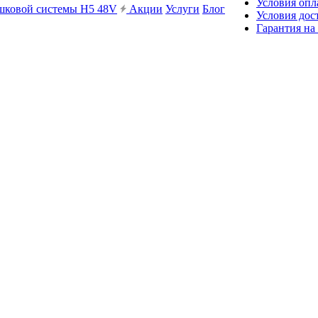
Условия опл
ешковой системы H5 48V
Акции
Услуги
Блог
Условия дос
Гарантия на