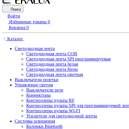
Поиск
Войти
Избранные товары
0
Корзина
0
Каталог
Светодиодная лента
Светодиодная лента COB
Светодиодная лента SPI программируемая
Светодиодная лента белая
Светодиодная лента Неон
Светодиодная лента цветная
Выключатели розетки
Управление светом
Выключатели реле
Коннекторы
Контроллеры пульты RF
Контроллеры пульты SPI для программируемой ле
Контроллеры пульты WI-FI
Усилители для светодиодной ленты
Системы освещения
Колонки Biuetooth