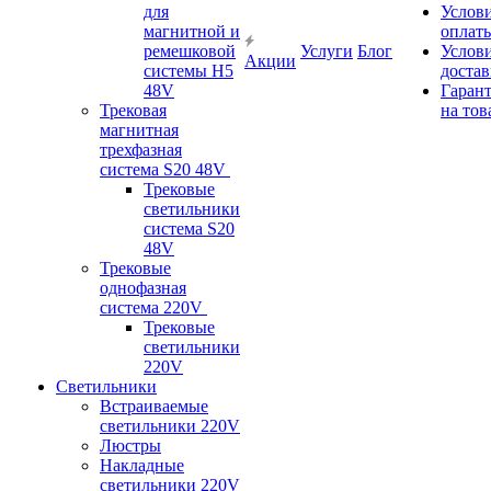
для
Услов
магнитной и
оплат
ремешковой
Услуги
Блог
Услов
Акции
системы H5
доста
48V
Гаран
Трековая
на тов
магнитная
трехфазная
система S20 48V
Трековые
светильники
система S20
48V
Трековые
однофазная
система 220V
Трековые
светильники
220V
Светильники
Встраиваемые
светильники 220V
Люстры
Накладные
светильники 220V