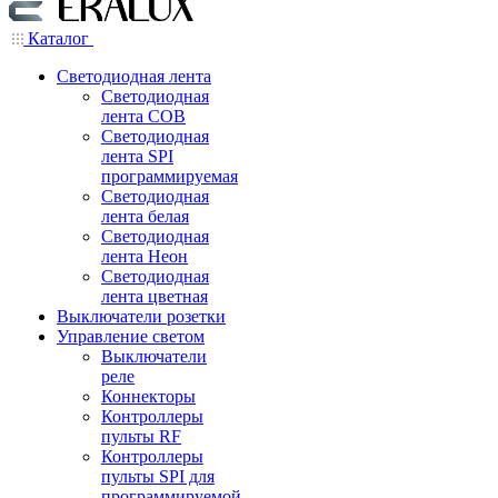
Каталог
Светодиодная лента
Светодиодная
лента COB
Светодиодная
лента SPI
программируемая
Светодиодная
лента белая
Светодиодная
лента Неон
Светодиодная
лента цветная
Выключатели розетки
Управление светом
Выключатели
реле
Коннекторы
Контроллеры
пульты RF
Контроллеры
пульты SPI для
программируемой