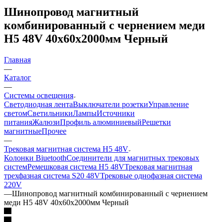
Шинопровод магнитный
комбинированный с чернением меди
H5 48V 40х60х2000мм Черный
Главная
—
Каталог
—
Системы освещения
Светодиодная лента
Выключатели розетки
Управление
светом
Светильники
Лампы
Источники
питания
Жалюзи
Профиль алюминиевый
Решетки
магнитные
Прочее
—
Трековая магнитная система H5 48V
Колонки Biuetooth
Соединители для магнитных трековых
систем
Ремешковая система H5 48V
Трековая магнитная
трехфазная система S20 48V
Трековые однофазная система
220V
—
Шинопровод магнитный комбинированный с чернением
меди H5 48V 40х60х2000мм Черный