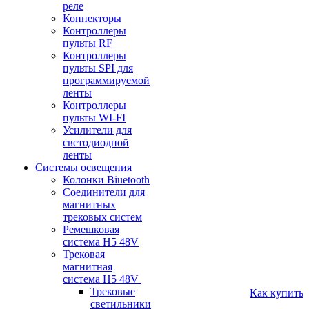
реле
Коннекторы
Контроллеры
пульты RF
Контроллеры
пульты SPI для
программируемой
ленты
Контроллеры
пульты WI-FI
Усилители для
светодиодной
ленты
Системы освещения
Колонки Biuetooth
Соединители для
магнитных
трековых систем
Ремешковая
система H5 48V
Трековая
магнитная
система H5 48V
Трековые
Как купить
светильники