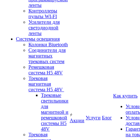
ленты
Контроллеры
пульты WI-FI
Усилители для
светодиодной
ленты
Системы освещения
Колонки Biuetooth
Соединители для
магнитных
трековых систем
Ремешковая
система H5 48V
Трековая
магнитная
система H5 48V
Трековые
Как купить
светильники
для
Услов
магнитной и
оплат
ремешковой
Услуги
Блог
Услов
Акции
системы H5
доста
48V
Гаран
Трековая
на тов