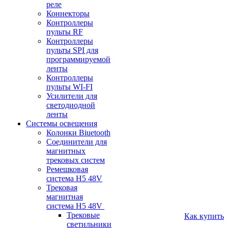
реле
Коннекторы
Контроллеры
пульты RF
Контроллеры
пульты SPI для
программируемой
ленты
Контроллеры
пульты WI-FI
Усилители для
светодиодной
ленты
Системы освещения
Колонки Biuetooth
Соединители для
магнитных
трековых систем
Ремешковая
система H5 48V
Трековая
магнитная
система H5 48V
Трековые
Как купить
светильники