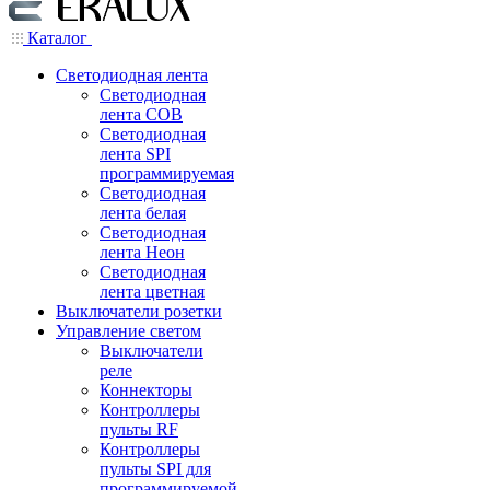
Каталог
Светодиодная лента
Светодиодная
лента COB
Светодиодная
лента SPI
программируемая
Светодиодная
лента белая
Светодиодная
лента Неон
Светодиодная
лента цветная
Выключатели розетки
Управление светом
Выключатели
реле
Коннекторы
Контроллеры
пульты RF
Контроллеры
пульты SPI для
программируемой