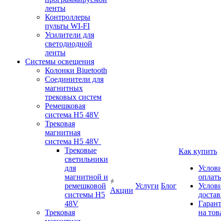
ленты
Контроллеры
пульты WI-FI
Усилители для
светодиодной
ленты
Системы освещения
Колонки Biuetooth
Соединители для
магнитных
трековых систем
Ремешковая
система H5 48V
Трековая
магнитная
система H5 48V
Трековые
Как купить
светильники
для
Услов
магнитной и
оплат
ремешковой
Услуги
Блог
Услов
Акции
системы H5
доста
48V
Гаран
Трековая
на тов