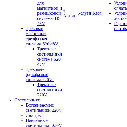
для
Услов
магнитной и
оплат
ремешковой
Услуги
Блог
Услов
Акции
системы H5
доста
48V
Гаран
Трековая
на тов
магнитная
трехфазная
система S20 48V
Трековые
светильники
система S20
48V
Трековые
однофазная
система 220V
Трековые
светильники
220V
Светильники
Встраиваемые
светильники 220V
Люстры
Накладные
светильники 220V