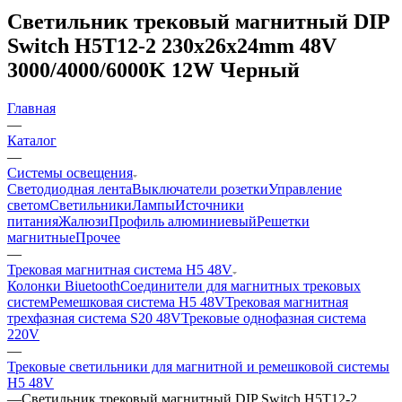
Светильник трековый магнитный DIP
Switch H5T12-2 230x26x24mm 48V
3000/4000/6000K 12W Черный
Главная
—
Каталог
—
Системы освещения
Светодиодная лента
Выключатели розетки
Управление
светом
Светильники
Лампы
Источники
питания
Жалюзи
Профиль алюминиевый
Решетки
магнитные
Прочее
—
Трековая магнитная система H5 48V
Колонки Biuetooth
Соединители для магнитных трековых
систем
Ремешковая система H5 48V
Трековая магнитная
трехфазная система S20 48V
Трековые однофазная система
220V
—
Трековые светильники для магнитной и ремешковой системы
H5 48V
—
Светильник трековый магнитный DIP Switch H5T12-2