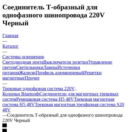
Соединитель Т-образный для
однофазного шинопровода 220V
Черный
Главная
—
Каталог
—
Системы освещения
Светодиодная лента
Выключатели розетки
Управление
светом
Светильники
Лампы
Источники
питания
Жалюзи
Профиль алюминиевый
Решетки
магнитные
Прочее
—
Трековые однофазная система 220V
Колонки Biuetooth
Соединители для магнитных трековых
систем
Ремешковая система H5 48V
Трековая магнитная
система H5 48V
Трековая магнитная трехфазная система S20
48V
—
Соединитель Т-образный для однофазного шинопровода
220V Черный