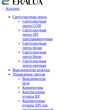
Каталог
Светодиодная лента
Светодиодная
лента COB
Светодиодная
лента SPI
программируемая
Светодиодная
лента белая
Светодиодная
лента Неон
Светодиодная
лента цветная
Выключатели розетки
Управление светом
Выключатели
реле
Коннекторы
Контроллеры
пульты RF
Контроллеры
пульты SPI для
программируемой