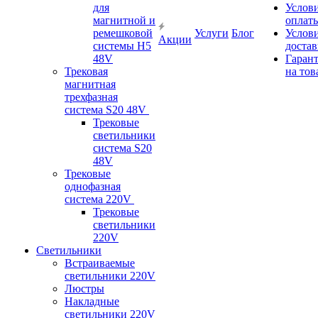
для
Услов
магнитной и
оплат
ремешковой
Услуги
Блог
Услов
Акции
системы H5
доста
48V
Гаран
Трековая
на тов
магнитная
трехфазная
система S20 48V
Трековые
светильники
система S20
48V
Трековые
однофазная
система 220V
Трековые
светильники
220V
Светильники
Встраиваемые
светильники 220V
Люстры
Накладные
светильники 220V