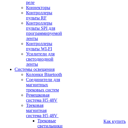
реле
Коннекторы
Контроллеры
пульты RF
Контроллеры
пульты SPI для
программируемой
ленты
Контроллеры
пульты WI-FI
Усилители для
светодиодной
ленты
Системы освещения
Колонки Biuetooth
Соединители для
магнитных
трековых систем
Ремешковая
система H5 48V
Трековая
магнитная
система H5 48V
Трековые
Как купить
светильники