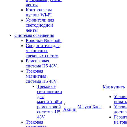
ленты
Контроллеры
пульты WI-FI
Усилители для
светодиодной
ленты
Системы освещения
Колонки Biuetooth
Соединители для
магнитных
трековых систем
Ремешковая
система H5 48V
Трековая
магнитная
система H5 48V
Трековые
Как купить
светильники
для
Услов
магнитной и
оплат
ремешковой
Услуги
Блог
Услов
Акции
системы H5
доста
48V
Гаран
Трековая
на тов