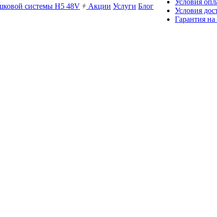
Условия опл
ешковой системы H5 48V
Акции
Услуги
Блог
Условия дос
Гарантия на