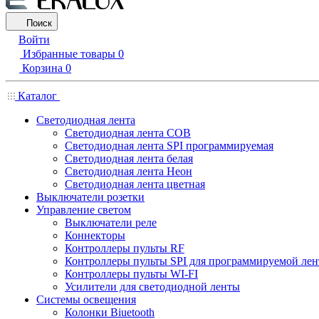
Поиск
Войти
Избранные товары
0
Корзина
0
Каталог
Светодиодная лента
Светодиодная лента COB
Светодиодная лента SPI программируемая
Светодиодная лента белая
Светодиодная лента Неон
Светодиодная лента цветная
Выключатели розетки
Управление светом
Выключатели реле
Коннекторы
Контроллеры пульты RF
Контроллеры пульты SPI для программируемой ле
Контроллеры пульты WI-FI
Усилители для светодиодной ленты
Системы освещения
Колонки Biuetooth