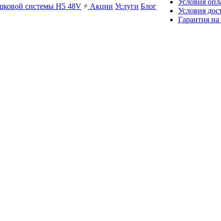
Условия опл
ешковой системы H5 48V
Акции
Услуги
Блог
Условия дос
Гарантия на