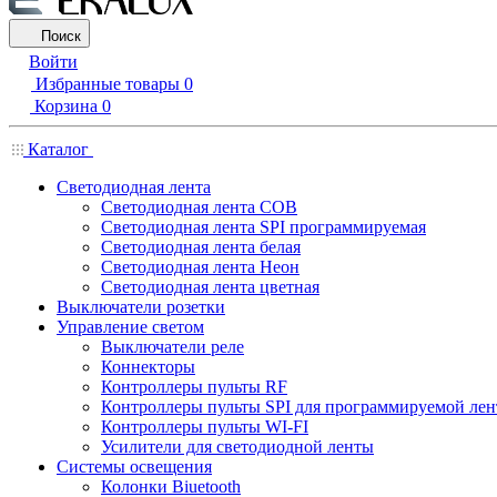
Поиск
Войти
Избранные товары
0
Корзина
0
Каталог
Светодиодная лента
Светодиодная лента COB
Светодиодная лента SPI программируемая
Светодиодная лента белая
Светодиодная лента Неон
Светодиодная лента цветная
Выключатели розетки
Управление светом
Выключатели реле
Коннекторы
Контроллеры пульты RF
Контроллеры пульты SPI для программируемой ле
Контроллеры пульты WI-FI
Усилители для светодиодной ленты
Системы освещения
Колонки Biuetooth