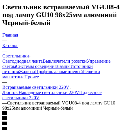
Светильник встраиваемый VGU08-4
под лампу GU10 98х25мм алюминий
Черный-белый
Главная
—
Каталог
—
Светильники
Светодиодная лента
Выключатели розетки
Управление
светом
Системы освещения
Лампы
Источники
питания
Жалюзи
Профиль алюминиевый
Решетки
магнитные
Прочее
—
Встраиваемые светильники 220V
Люстры
Накладные светильники 220V
Подвесные
светильники 220V
—
Светильник встраиваемый VGU08-4 под лампу GU10
98х25мм алюминий Черный-белый