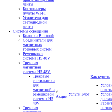
ленты
Контроллеры
пульты WI-FI
Усилители для
светодиодной
ленты
Системы освещения
Колонки Biuetooth
Соединители для
магнитных
трековых систем
Ремешковая
система H5 48V
Трековая
магнитная
система H5 48V
Трековые
Как купить
светильники
для
Услов
магнитной и
оплат
ремешковой
Услуги
Блог
Услов
Акции
системы H5
доста
48V
Гаран
Трековая
на тов