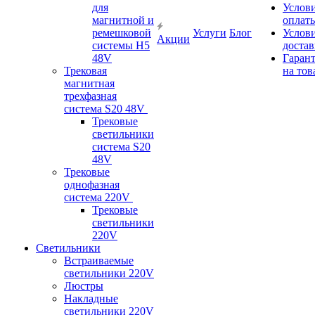
для
Услов
магнитной и
оплат
ремешковой
Услуги
Блог
Услов
Акции
системы H5
доста
48V
Гаран
Трековая
на тов
магнитная
трехфазная
система S20 48V
Трековые
светильники
система S20
48V
Трековые
однофазная
система 220V
Трековые
светильники
220V
Светильники
Встраиваемые
светильники 220V
Люстры
Накладные
светильники 220V