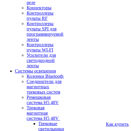
реле
Коннекторы
Контроллеры
пульты RF
Контроллеры
пульты SPI для
программируемой
ленты
Контроллеры
пульты WI-FI
Усилители для
светодиодной
ленты
Системы освещения
Колонки Biuetooth
Соединители для
магнитных
трековых систем
Ремешковая
система H5 48V
Трековая
магнитная
система H5 48V
Трековые
Как купить
светильники