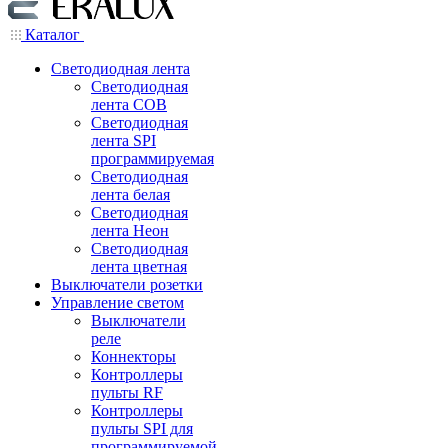
Каталог
Светодиодная лента
Светодиодная
лента COB
Светодиодная
лента SPI
программируемая
Светодиодная
лента белая
Светодиодная
лента Неон
Светодиодная
лента цветная
Выключатели розетки
Управление светом
Выключатели
реле
Коннекторы
Контроллеры
пульты RF
Контроллеры
пульты SPI для
программируемой