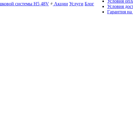
Условия опл
ешковой системы H5 48V
Акции
Услуги
Блог
Условия дос
Гарантия на