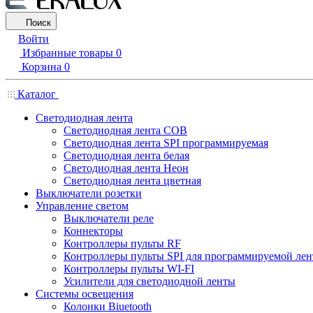
Поиск
Войти
Избранные товары
0
Корзина
0
Каталог
Светодиодная лента
Светодиодная лента COB
Светодиодная лента SPI программируемая
Светодиодная лента белая
Светодиодная лента Неон
Светодиодная лента цветная
Выключатели розетки
Управление светом
Выключатели реле
Коннекторы
Контроллеры пульты RF
Контроллеры пульты SPI для программируемой ле
Контроллеры пульты WI-FI
Усилители для светодиодной ленты
Системы освещения
Колонки Biuetooth