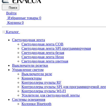
Поиск
Войти
Избранные товары
0
Корзина
0
Каталог
Светодиодная лента
Светодиодная лента COB
Светодиодная лента SPI программируемая
Светодиодная лента белая
Светодиодная лента Неон
Светодиодная лента цветная
Выключатели розетки
Управление светом
Выключатели реле
Коннекторы
Контроллеры пульты RF
Контроллеры пульты SPI для программируемой ле
Контроллеры пульты WI-FI
Усилители для светодиодной ленты
Системы освещения
Колонки Biuetooth