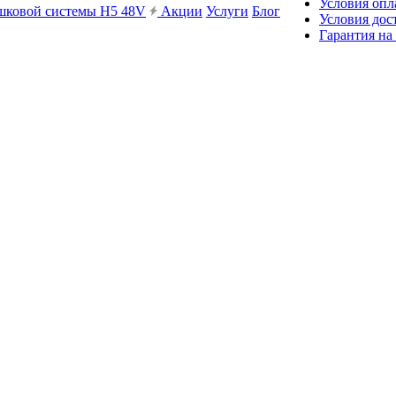
Условия опл
ешковой системы H5 48V
Акции
Услуги
Блог
Условия дос
Гарантия на