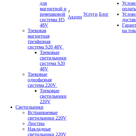
для
Услов
магнитной и
оплат
ремешковой
Услуги
Блог
Услов
Акции
системы H5
доста
48V
Гаран
Трековая
на тов
магнитная
трехфазная
система S20 48V
Трековые
светильники
система S20
48V
Трековые
однофазная
система 220V
Трековые
светильники
220V
Светильники
Встраиваемые
светильники 220V
Люстры
Накладные
светильники 220V