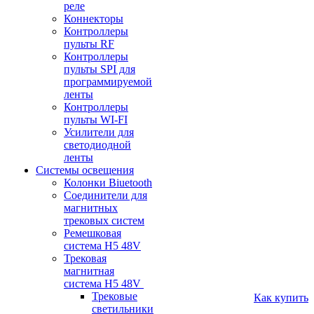
реле
Коннекторы
Контроллеры
пульты RF
Контроллеры
пульты SPI для
программируемой
ленты
Контроллеры
пульты WI-FI
Усилители для
светодиодной
ленты
Системы освещения
Колонки Biuetooth
Соединители для
магнитных
трековых систем
Ремешковая
система H5 48V
Трековая
магнитная
система H5 48V
Трековые
Как купить
светильники