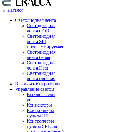
Каталог
Светодиодная лента
Светодиодная
лента COB
Светодиодная
лента SPI
программируемая
Светодиодная
лента белая
Светодиодная
лента Неон
Светодиодная
лента цветная
Выключатели розетки
Управление светом
Выключатели
реле
Коннекторы
Контроллеры
пульты RF
Контроллеры
пульты SPI для
программируемой