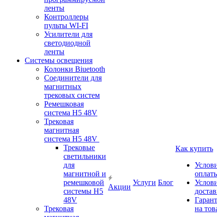
ленты
Контроллеры
пульты WI-FI
Усилители для
светодиодной
ленты
Системы освещения
Колонки Biuetooth
Соединители для
магнитных
трековых систем
Ремешковая
система H5 48V
Трековая
магнитная
система H5 48V
Трековые
Как купить
светильники
для
Услов
магнитной и
оплат
ремешковой
Услуги
Блог
Услов
Акции
системы H5
доста
48V
Гаран
Трековая
на тов