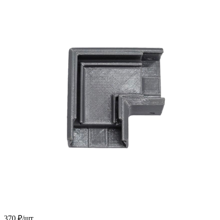
370
₽
/шт