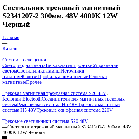
Светильник трековый магнитный
S2341207-2 300мм. 48V 4000K 12W
Черный
Главная
—
Каталог
—
Системы освещения
Светодиодная лента
Выключатели розетки
Управление
светом
Светильники
Лампы
Источники
питания
Жалюзи
Профиль алюминиевый
Решетки
магнитные
Прочее
—
Трековая магнитная трехфазная система S20 48V
Колонки Biuetooth
Соединители для магнитных трековых
систем
Ремешковая система H5 48V
Трековая магнитная
система H5 48V
Трековые однофазная система 220V
—
Трековые светильники система S20 48V
—
Светильник трековый магнитный S2341207-2 300мм. 48V
4000K 12W Черный