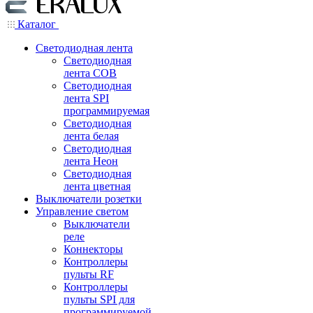
Каталог
Светодиодная лента
Светодиодная
лента COB
Светодиодная
лента SPI
программируемая
Светодиодная
лента белая
Светодиодная
лента Неон
Светодиодная
лента цветная
Выключатели розетки
Управление светом
Выключатели
реле
Коннекторы
Контроллеры
пульты RF
Контроллеры
пульты SPI для
программируемой