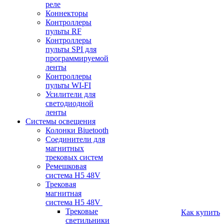
реле
Коннекторы
Контроллеры
пульты RF
Контроллеры
пульты SPI для
программируемой
ленты
Контроллеры
пульты WI-FI
Усилители для
светодиодной
ленты
Системы освещения
Колонки Biuetooth
Соединители для
магнитных
трековых систем
Ремешковая
система H5 48V
Трековая
магнитная
система H5 48V
Трековые
Как купить
светильники