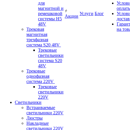
для
Услов
магнитной и
оплат
ремешковой
Услуги
Блог
Услов
Акции
системы H5
доста
48V
Гаран
Трековая
на тов
магнитная
трехфазная
система S20 48V
Трековые
светильники
система S20
48V
Трековые
однофазная
система 220V
Трековые
светильники
220V
Светильники
Встраиваемые
светильники 220V
Люстры
Накладные
светильники 220V