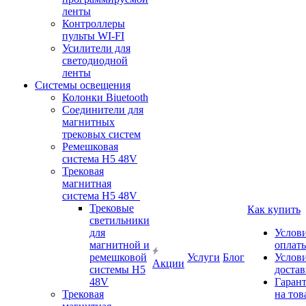
ленты
Контроллеры
пульты WI-FI
Усилители для
светодиодной
ленты
Системы освещения
Колонки Biuetooth
Соединители для
магнитных
трековых систем
Ремешковая
система H5 48V
Трековая
магнитная
система H5 48V
Трековые
Как купить
светильники
для
Услов
магнитной и
оплат
ремешковой
Услуги
Блог
Услов
Акции
системы H5
доста
48V
Гаран
Трековая
на тов