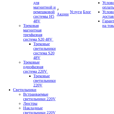
для
Услов
магнитной и
оплат
ремешковой
Услуги
Блог
Услов
Акции
системы H5
доста
48V
Гаран
Трековая
на тов
магнитная
трехфазная
система S20 48V
Трековые
светильники
система S20
48V
Трековые
однофазная
система 220V
Трековые
светильники
220V
Светильники
Встраиваемые
светильники 220V
Люстры
Накладные
светильники 220V