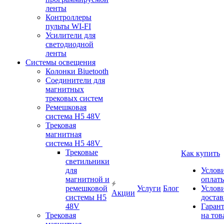
ленты
Контроллеры
пульты WI-FI
Усилители для
светодиодной
ленты
Системы освещения
Колонки Biuetooth
Соединители для
магнитных
трековых систем
Ремешковая
система H5 48V
Трековая
магнитная
система H5 48V
Трековые
Как купить
светильники
для
Услов
магнитной и
оплат
ремешковой
Услуги
Блог
Услов
Акции
системы H5
доста
48V
Гаран
Трековая
на тов