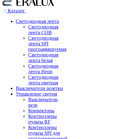
Каталог
Светодиодная лента
Светодиодная
лента COB
Светодиодная
лента SPI
программируемая
Светодиодная
лента белая
Светодиодная
лента Неон
Светодиодная
лента цветная
Выключатели розетки
Управление светом
Выключатели
реле
Коннекторы
Контроллеры
пульты RF
Контроллеры
пульты SPI для
программируемой