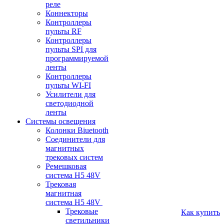
реле
Коннекторы
Контроллеры
пульты RF
Контроллеры
пульты SPI для
программируемой
ленты
Контроллеры
пульты WI-FI
Усилители для
светодиодной
ленты
Системы освещения
Колонки Biuetooth
Соединители для
магнитных
трековых систем
Ремешковая
система H5 48V
Трековая
магнитная
система H5 48V
Трековые
Как купить
светильники