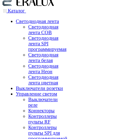
Каталог
Светодиодная лента
Светодиодная
лента COB
Светодиодная
лента SPI
программируемая
Светодиодная
лента белая
Светодиодная
лента Неон
Светодиодная
лента цветная
Выключатели розетки
Управление светом
Выключатели
реле
Коннекторы
Контроллеры
пульты RF
Контроллеры
пульты SPI для
программируемой