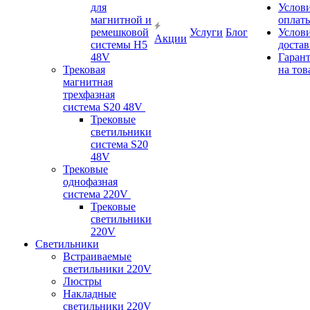
для
Услов
магнитной и
оплат
ремешковой
Услуги
Блог
Услов
Акции
системы H5
доста
48V
Гаран
Трековая
на тов
магнитная
трехфазная
система S20 48V
Трековые
светильники
система S20
48V
Трековые
однофазная
система 220V
Трековые
светильники
220V
Светильники
Встраиваемые
светильники 220V
Люстры
Накладные
светильники 220V