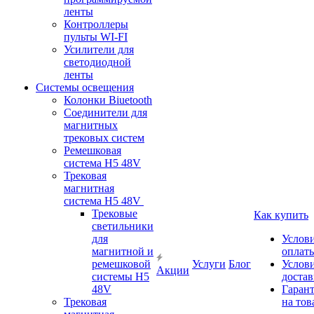
ленты
Контроллеры
пульты WI-FI
Усилители для
светодиодной
ленты
Системы освещения
Колонки Biuetooth
Соединители для
магнитных
трековых систем
Ремешковая
система H5 48V
Трековая
магнитная
система H5 48V
Трековые
Как купить
светильники
для
Услов
магнитной и
оплат
ремешковой
Услуги
Блог
Услов
Акции
системы H5
доста
48V
Гаран
Трековая
на тов