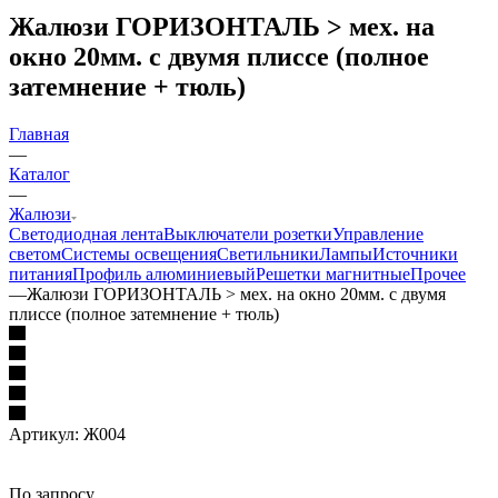
Жалюзи ГОРИЗОНТАЛЬ > мех. на
окно 20мм. с двумя плиссе (полное
затемнение + тюль)
Главная
—
Каталог
—
Жалюзи
Светодиодная лента
Выключатели розетки
Управление
светом
Системы освещения
Светильники
Лампы
Источники
питания
Профиль алюминиевый
Решетки магнитные
Прочее
—
Жалюзи ГОРИЗОНТАЛЬ > мех. на окно 20мм. с двумя
плиссе (полное затемнение + тюль)
Артикул:
Ж004
По запросу