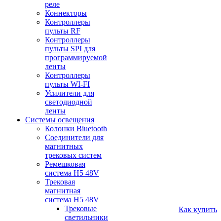
реле
Коннекторы
Контроллеры
пульты RF
Контроллеры
пульты SPI для
программируемой
ленты
Контроллеры
пульты WI-FI
Усилители для
светодиодной
ленты
Системы освещения
Колонки Biuetooth
Соединители для
магнитных
трековых систем
Ремешковая
система H5 48V
Трековая
магнитная
система H5 48V
Трековые
Как купить
светильники